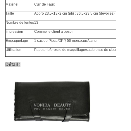
Matériel
Cuir de Faux
Taille
Appro 23.5x13x2 cm (pli) ; 36.5x23.5 cm (dévoilez)
Nombre de fentes
13
Impression
Comme le client a besoin
Empaquetage
1 sac de Piece/OPP, 50 morceaux/carton
Utilisation
Papeterie/brosse de maquillage/sac brosse de clou
Détail :