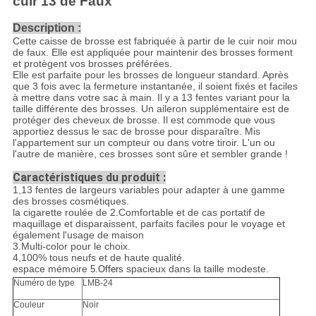
cuir 13 de Faux
Description :
Cette caisse de brosse est fabriquée à partir de le cuir noir mou
de faux. Elle est appliquée pour maintenir des brosses forment
et protègent vos brosses préférées.
Elle est parfaite pour les brosses de longueur standard. Après
que 3 fois avec la fermeture instantanée, il soient fixés et faciles
à mettre dans votre sac à main. Il y a 13 fentes variant pour la
taille différente des brosses. Un aileron supplémentaire est de
protéger des cheveux de brosse. Il est commode que vous
apportiez dessus le sac de brosse pour disparaître. Mis
l'appartement sur un compteur ou dans votre tiroir. L'un ou
l'autre de manière, ces brosses sont sûre et sembler grande !
Caractéristiques du produit :
1,13 fentes de largeurs variables pour adapter à une gamme
des brosses cosmétiques.
la cigarette roulée de 2.Comfortable et de cas portatif de
maquillage et disparaissent, parfaits faciles pour le voyage et
également l'usage de maison
3.Multi-color pour le choix.
4,100% tous neufs et de haute qualité.
espace mémoire
spacieux dans la taille modeste.
5.Offers
Numéro de type
LMB-24
Couleur
Noir