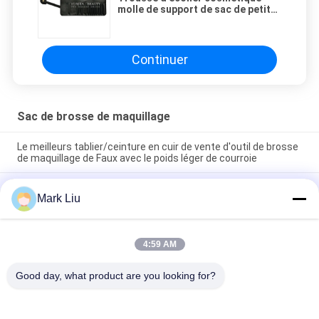
molle de support de sac de petit
pain de brosse de maquillage de
noir de mode de fentes du cuir 13
de Faux
Continuer
Sac de brosse de maquillage
Le meilleurs tablier/ceinture en cuir de vente d'outil de brosse
de maquillage de Faux avec le poids léger de courroie
Support mignon de papeterie de stylo de sac cosmétique de
Mark Liu
maquillage de voyage de fermeture de tirette de rayure de
vague de poche de trousse d'écolier d'unité centrale
Sac professionnel de stockage de crayon de stylo de support
4:59 AM
d'article de toilette de poche de petit pain de brosse de
maquillage
Good day, what product are you looking for?
Catégories populaires
Tous