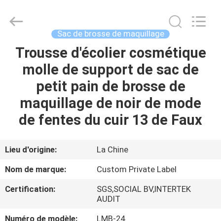
2026
Changsha
Chanmy
Cosmetics
Co.,
Sac de brosse de maquillage
Ltd.
All
Trousse d'écolier cosmétique
MAISON
Rights
Reserved.
molle de support de sac de
PRODUITS
petit pain de brosse de
maquillage de noir de mode
AU
de fentes du cuir 13 de Faux
SUJET
DE
Lieu d'origine:
La Chine
NOUS
Nom de marque:
Custom Private Label
Certification:
SGS,SOCIAL BV,INTERTEK
VISITE
AUDIT
D'USINE
Numéro de modèle:
LMB-24