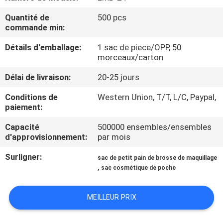
Quantité de
500 pcs
CONTRÔLE
commande min:
DE
Détails d'emballage:
1 sac de piece/OPP, 50
QUALITÉ
morceaux/carton
Délai de livraison:
20-25 jours
PLAN
Conditions de
Western Union, T/T, L/C, Paypal,
DU
paiement:
SITE
Capacité
500000 ensembles/ensembles
d'approvisionnement:
par mois
PRIVACY
Surligner:
sac de petit pain de brosse de maquillage
,
sac cosmétique de poche
POLICY
MEILLEUR PRIX