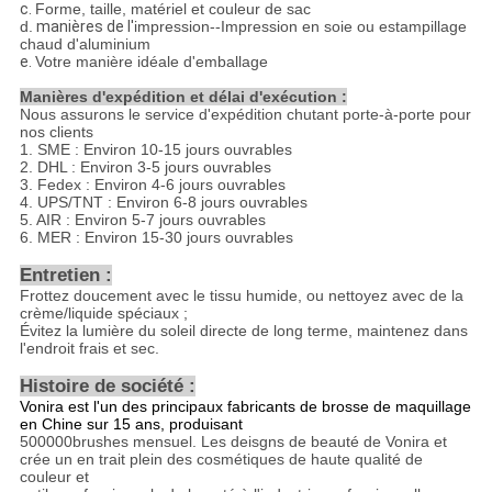
c.
Forme, taille, matériel et couleur de sac
d.
manières de
l'
impression--
Impression en soie ou estampillage
chaud d'aluminium
e.
Votre manière idéale d'emballage
Manières d'expédition et délai d'exécution :
Nous assurons le service d'expédition chutant porte-à-porte pour
nos clients
1. SME : Environ 10-15 jours ouvrables
2. DHL : Environ 3-5 jours ouvrables
3. Fedex : Environ 4-6 jours ouvrables
4. UPS/TNT : Environ 6-8 jours ouvrables
5. AIR : Environ 5-7 jours ouvrables
6. MER : Environ 15-30 jours ouvrables
Entretien :
Frottez doucement avec le tissu humide, ou nettoyez avec de la
crème/liquide spéciaux ;
Évitez la lumière du soleil directe de long terme, maintenez dans
l'endroit frais et sec.
Histoire de société :
Vonira est l'un des principaux fabricants de brosse de maquillage
en Chine sur 15 ans, produisant
500000brushes mensuel. Les deisgns de beauté de Vonira et
crée un en trait plein des cosmétiques de haute qualité de
couleur et