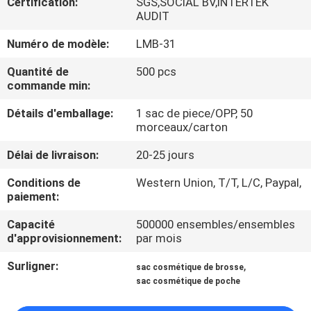
Certification:
SGS,SOCIAL BV,INTERTEK
AUDIT
CONTRÔLE
Numéro de modèle:
LMB-31
DE
Quantité de
500 pcs
QUALITÉ
commande min:
Détails d'emballage:
1 sac de piece/OPP, 50
PLAN
morceaux/carton
DU
Délai de livraison:
20-25 jours
SITE
Conditions de
Western Union, T/T, L/C, Paypal,
paiement:
PRIVACY
Capacité
500000 ensembles/ensembles
POLICY
d'approvisionnement:
par mois
Surligner:
,
sac cosmétique de brosse
sac cosmétique de poche