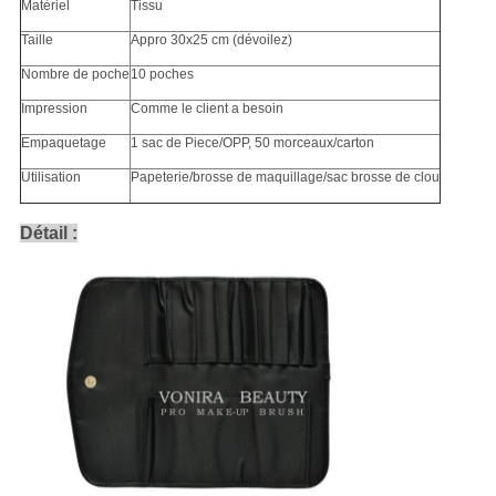
Matériel
Tissu
Taille
Appro 30x25 cm (dévoilez)
Nombre de poche
10 poches
Impression
Comme le client a besoin
Empaquetage
1 sac de Piece/OPP, 50 morceaux/carton
Utilisation
Papeterie/brosse de maquillage/sac brosse de clou
Détail :