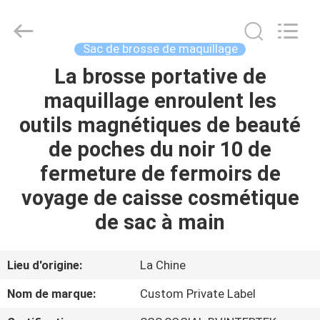
2026
Changsha
Chanmy
Cosmetics
Co.,
Sac de brosse de maquillage
Ltd.
All
La brosse portative de
MAISON
Rights
Reserved.
maquillage enroulent les
PRODUITS
outils magnétiques de beauté
de poches du noir 10 de
AU
fermeture de fermoirs de
SUJET
voyage de caisse cosmétique
DE
de sac à main
NOUS
Lieu d'origine:
La Chine
VISITE
Nom de marque:
Custom Private Label
D'USINE