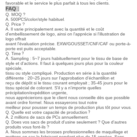
favorable et le service le plus parfait à tous les clients.
FAQ :
Q. MOQ ?
A. 500PCS/color/style habituel
.
Q. Price ?
A. Il varie principalement avec la quantité et le coût
d'embellissement de logo, ainsi on l'apprécie si l'illustration de
logo offrait
avant l'évaluation précise. EXW/GOUSSET/CNF/CAF ou porte-à-
porte est puits acceptable
.
Q. Time
?
A. Sampling : 5~7 jours habituellement pour le tissu de base de
style et d'actions. Il faut à quelques jours plus pour la couleur
spéciale,
tissu ou style compliqué. Production en série à la quantité
différente : 20~25 jours sur l'approbation d'échantillon et
reçu de dépôt si le tissu courant employait ; 35-45 jours pour le
tissu spécial de colorant. S'il y a n'importe quelles
précipitation/expédition urgente,
nous apprécierions que le client nous conseille dès que possible
avant ordre formel. Nous essayerons tout notre
meilleur pour pousser un temps de production plus tôt pour vous
.
Q. Quelle est votre capacité de production
?
A. 2 millions de sacs de PCs annuellement
.
Q. Does vos sacs de produit d'usine seulement ? Que d'autres
produits vous font-ils ?
A. Nous sommes les brosses professionnelles de maquillage et
mettons en sac le fabricant pendant plus de 15 années. Sans