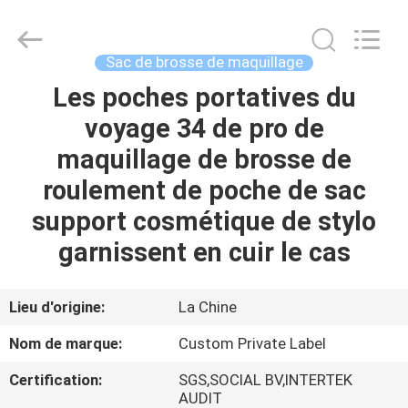
2026
Changsha
Chanmy
Cosmetics
Co.,
Sac de brosse de maquillage
Ltd.
All
Les poches portatives du
MAISON
Rights
Reserved.
voyage 34 de pro de
PRODUITS
maquillage de brosse de
roulement de poche de sac
AU
support cosmétique de stylo
SUJET
garnissent en cuir le cas
DE
NOUS
Lieu d'origine:
La Chine
Nom de marque:
Custom Private Label
VISITE
Certification:
SGS,SOCIAL BV,INTERTEK
D'USINE
AUDIT