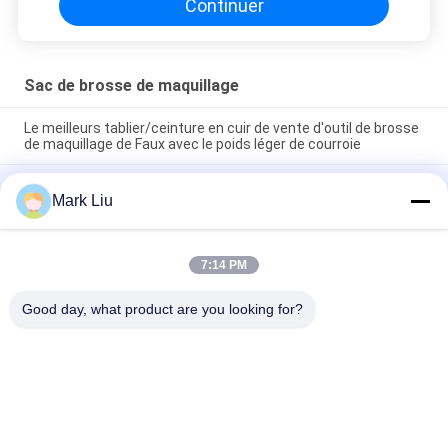
Continuer
Sac de brosse de maquillage
Le meilleurs tablier/ceinture en cuir de vente d'outil de brosse
de maquillage de Faux avec le poids léger de courroie
Support mignon de papeterie de stylo de sac cosmétique de
Mark Liu
maquillage de voyage de fermeture de tirette de rayure de
vague de poche de trousse d'écolier d'unité centrale
Sac professionnel de stockage de crayon de stylo de support
7:14 PM
d'article de toilette de poche de petit pain de brosse de
maquillage
Good day, what product are you looking for?
Catégories populaires
Tous
Brosses De Luxe De 
Brosses De Haute 
Maquillage
Qualité De 
Maquillage