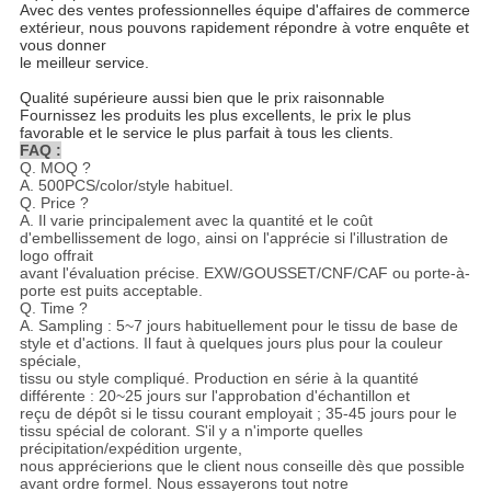
Avec des ventes professionnelles équipe d'affaires de commerce
extérieur, nous pouvons rapidement répondre à votre enquête et
vous donner
le meilleur service.
Qualité supérieure aussi bien que le prix raisonnable
Fournissez les produits les plus excellents, le prix le plus
favorable et le service le plus parfait à tous les clients.
FAQ :
Q. MOQ ?
A. 500PCS/color/style habituel.
Q. Price ?
A. Il varie principalement avec la quantité et le coût
d'embellissement de logo, ainsi on l'apprécie si l'illustration de
logo offrait
avant l'évaluation précise. EXW/GOUSSET/CNF/CAF ou porte-à-
porte est puits acceptable.
Q. Time ?
A. Sampling : 5~7 jours habituellement pour le tissu de base de
style et d'actions. Il faut à quelques jours plus pour la couleur
spéciale,
tissu ou style compliqué. Production en série à la quantité
différente : 20~25 jours sur l'approbation d'échantillon et
reçu de dépôt si le tissu courant employait ; 35-45 jours pour le
tissu spécial de colorant. S'il y a n'importe quelles
précipitation/expédition urgente,
nous apprécierions que le client nous conseille dès que possible
avant ordre formel. Nous essayerons tout notre