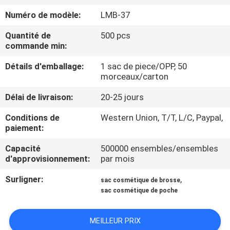
Numéro de modèle:
LMB-37
CONTRÔLE
Quantité de
500 pcs
DE
commande min:
QUALITÉ
Détails d'emballage:
1 sac de piece/OPP, 50
morceaux/carton
PLAN
Délai de livraison:
20-25 jours
DU
Conditions de
Western Union, T/T, L/C, Paypal,
SITE
paiement:
Capacité
500000 ensembles/ensembles
PRIVACY
d'approvisionnement:
par mois
POLICY
Surligner:
,
sac cosmétique de brosse
sac cosmétique de poche
MEILLEUR PRIX