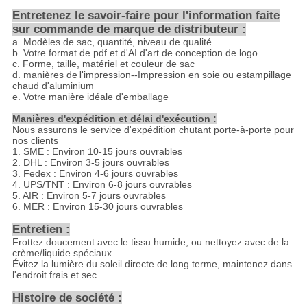
Entretenez le savoir-faire pour l'information faite
sur commande de marque de distributeur :
a.
Modèles de sac, quantité, niveau de qualité
b.
Votre format de pdf et d'AI d'art de conception de logo
c.
Forme, taille, matériel et couleur de sac
d. manières de
l'
impression--Impression en soie ou estampillage
chaud d'aluminium
e.
Votre manière idéale d'emballage
Manières d'expédition et délai d'exécution :
Nous assurons le service d'expédition chutant porte-à-porte pour
nos clients
1. SME : Environ 10-15 jours ouvrables
2. DHL : Environ 3-5 jours ouvrables
3. Fedex : Environ 4-6 jours ouvrables
4. UPS/TNT : Environ 6-8 jours ouvrables
5. AIR : Environ 5-7 jours ouvrables
6. MER : Environ 15-30 jours ouvrables
Entretien :
Frottez doucement avec le tissu humide, ou nettoyez avec de la
crème/liquide spéciaux.
Évitez la lumière du soleil directe de long terme, maintenez dans
l'endroit frais et sec.
Histoire de société :