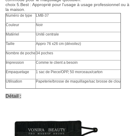
choix 5.Best : Approprié pour l'usage à usage professionnel ou à
la maison.
Numéro de type
LMB-37
Couleur
Noir
Matériel
Unité centrale
Taille
Appro 76 x26 cm (dévoilez)
Nombre de poche
34 poches
Impression
Comme le client a besoin
Empaquetage
1 sac de Piece/OPP, 50 morceaux/carton
Utilisation
Papeterie/brosse de maquillage/sac brosse de clou
Détail :