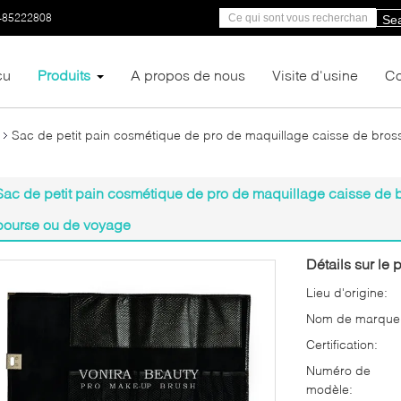
-85222808
Se
çu
Produits
A propos de nous
Visite d'usine
Co
Sac de petit pain cosmétique de pro de maquillage caisse de bross
Sac de petit pain cosmétique de pro de maquillage caisse de b
bourse ou de voyage
Détails sur le p
Lieu d'origine:
Nom de marque
Certification:
Numéro de
modèle: