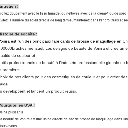
Entretien :
rottez doucement avec le tissu humide, ou nettoyez avec de la crème/liquide spéci
vitez la lumière du soleil directe de long terme, maintenez dans l'endroit frais et se
Histoire de société :
Vonira est l'un des principaux fabricants de brosse de maquillage en Ch
500000brushes mensuel. Les deisgns de beauté de Vonira et crée un en
qualité de couleur et
outils professionnels de beauté à l'industrie professionnelle globale de
la première
choix de nos clients pour des cosmétiques de couleur et pour créer des 
'aide
ils développent et lancent un produit réussi.
Pourquoi les USA
:
sine puissante
a beauté de Vonira est une usine directe de sac de brosse de maquillage dans l'i
Nous avons