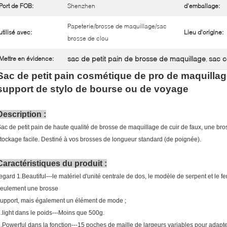
Port de FOB:
Shenzhen
d'emballage:
Papeterie/brosse de maquillage/sac
utilisé avec:
Lieu d'origine:
brosse de clou
sac de petit pain de brosse de maquillage
sac 
Mettre en évidence:
,
Sac de petit pain cosmétique de pro de maquillag
support de stylo de bourse ou de voyage
Description :
ac de petit pain de haute qualité de brosse de maquillage de cuir de faux, une bro
tockage facile. Destiné à vos brosses de longueur standard (de poignée).
Caractéristiques du produit :
egard 1.Beautiful---le matériel d'unité centrale de dos, le modèle de serpent et le ferm
seulement une brosse
upport, mais également un élément de mode ;
.light dans le poids---Moins que 500g.
.Powerful dans la fonction---15 poches de maille de largeurs variables pour ada