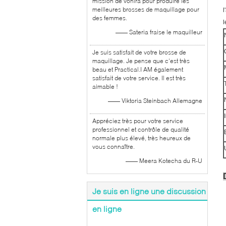
mission de vonira pour produire les
meilleures brosses de maquillage pour
l
des femmes.
l
—— Sateria fraise le maquilleur
Je suis satisfait de votre brosse de
maquillage. Je pense que c'est très
beau et Practical.I AM également
satisfait de votre service. Il est très
aimable !
—— Viktoria Steinbach Allemagne
Appréciez très pour votre service
professionnel et contrôle de qualité
normale plus élevé, très heureux de
vous connaître.
—— Meera Kotecha du R-U
Je suis en ligne une discussion
en ligne