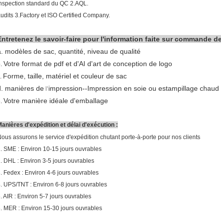
nspection standard du QC 2.AQL.
udits 3.Factory et ISO Certified Company.
Entretenez le savoir-faire pour l'information faite sur commande d
a. modèles de sac, quantité, niveau de qualité
Votre format de pdf et d'AI d'art de conception de logo
b.
Forme, taille, matériel et couleur de sac
.
d. manières de
impression--Impression en soie ou estampillage chaud
l'
Votre manière idéale d'emballage
e.
anières d'expédition et délai d'exécution :
ous assurons le service d'expédition chutant porte-à-porte pour nos clients
. SME : Environ 10-15 jours ouvrables
. DHL : Environ 3-5 jours ouvrables
. Fedex : Environ 4-6 jours ouvrables
. UPS/TNT : Environ 6-8 jours ouvrables
. AIR : Environ 5-7 jours ouvrables
. MER : Environ 15-30 jours ouvrables