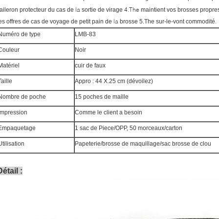
la
4.The
'aileron protecteur du cas de
sortie de virage
maintient vos brosses propres
la
.
es offres de cas de voyage de petit pain de
brosse 5.The sur-le-vont commodité
Numéro de type
LMB-83
Couleur
Noir
Matériel
cuir de faux
Taille
Appro : 44 X.25 cm (dévoilez)
Nombre de poche
15 poches de maille
Impression
Comme le client a besoin
Empaquetage
1 sac de Piece/OPP, 50 morceaux/carton
Utilisation
Papeterie/brosse de maquillage/sac brosse de clou
Détail :