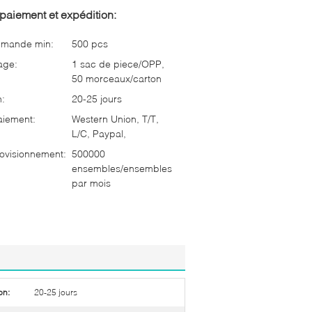
paiement et expédition:
mmande min:
500 pcs
age:
1 sac de piece/OPP,
50 morceaux/carton
n:
20-25 jours
aiement:
Western Union, T/T,
L/C, Paypal,
ovisionnement:
500000
ensembles/ensembles
par mois
on:
20-25 jours