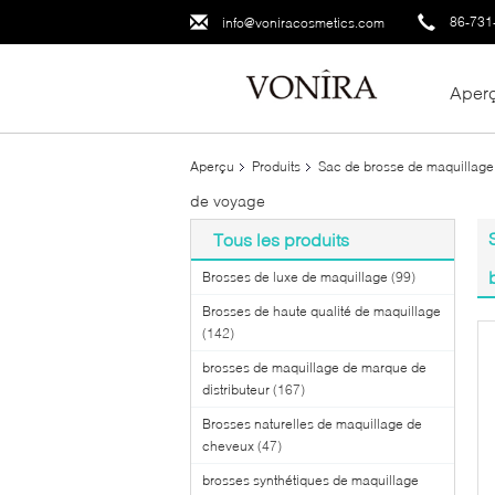
86-731
info@voniracosmetics.com
Aper
Aperçu
Produits
Sac de brosse de maquillage
de voyage
Tous les produits
Brosses de luxe de maquillage
(99)
Brosses de haute qualité de maquillage
(142)
brosses de maquillage de marque de
distributeur
(167)
Brosses naturelles de maquillage de
cheveux
(47)
brosses synthétiques de maquillage