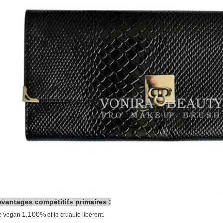
Avantages compétitifs primaires :
1,100%
le vegan
et la cruauté libèrent.