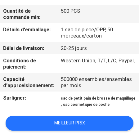
Quantité de
500 PCS
CONTRÔLE
commande min:
DE
Détails d'emballage:
1 sac de piece/OPP, 50
QUALITÉ
morceaux/carton
Délai de livraison:
20-25 jours
PLAN
Conditions de
Western Union, T/T, L/C, Paypal,
DU
paiement:
SITE
Capacité
500000 ensembles/ensembles
d'approvisionnement:
par mois
PRIVACY
Surligner:
sac de petit pain de brosse de maquillage
,
sac cosmétique de poche
POLICY
MEILLEUR PRIX