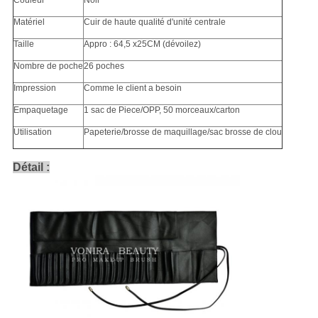
Couleur
Noir
Matériel
Cuir de haute qualité d'unité centrale
Taille
Appro : 64,5 x25CM (dévoilez)
Nombre de poche
26 poches
Impression
Comme le client a besoin
Empaquetage
1 sac de Piece/OPP, 50 morceaux/carton
Utilisation
Papeterie/brosse de maquillage/sac brosse de clou
Détail :