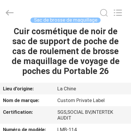
2026
Changsha
Chanmy
Cosmetics
Co.,
Sac de brosse de maquillage
Ltd.
All
Cuir cosmétique de noir de
MAISON
Rights
Reserved.
sac de support de poche de
PRODUITS
cas de roulement de brosse
de maquillage de voyage de
AU
poches du Portable 26
SUJET
DE
Lieu d'origine:
La Chine
NOUS
Nom de marque:
Custom Private Label
Certification:
SGS,SOCIAL BV,INTERTEK
VISITE
AUDIT
D'USINE
Numéro de modèle:
LMB-114