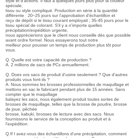
style et d'actions. Il faut à quelques jours plus pour la couleur
spéciale,
tissu ou style compliqué. Production en série à la quantité
différente : 20~25 jours sur l'approbation d'échantillon et
reçu de dépôt si le tissu courant employait ; 35-45 jours pour le
tissu spécial de colorant. S'il y a n'importe quelles
précipitation/expédition urgente,
nous apprécierions que le client nous conseille dès que possible
avant ordre formel. Nous essayerons tout notre
meilleur pour pousser un temps de production plus tôt pour
vous.
Q. Quelle est votre capacité de production ?
A. 2 millions de sacs de PCs annuellement.
Q. Does vos sacs de produit d'usine seulement ? Que d'autres
produits vous font-ils ?
A. Nous sommes les brosses professionnelles de maquillage et
mettons en sac le fabricant pendant plus de 15 années. Sans
compter que le maquillage
balayez les sacs, nous également produit toutes sortes de
brosses de maquillage, telles que la brosse de poudre, brosse
de joue, pêchée
brosse, kabuki, brosses de lecture avec des sacs. Nous
fournissons le service de la conception au produit et à
l'expédition.
Q.If I avez-vous des échantillons d'une précipitation, comment