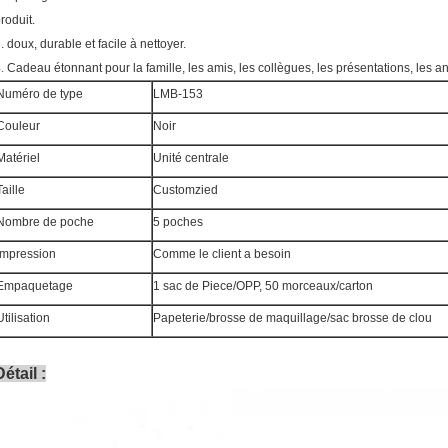
roduit.
. doux, durable et facile à nettoyer.
4.
Cadeau étonnant pour la famille, les amis, les collègues, les présentations, les an
Numéro de type
LMB-153
Couleur
Noir
Matériel
Unité centrale
Taille
Customzied
Nombre de poche
5 poches
Impression
Comme le client a besoin
Empaquetage
1 sac de Piece/OPP, 50 morceaux/carton
Utilisation
Papeterie/brosse de maquillage/sac brosse de clou
Détail :