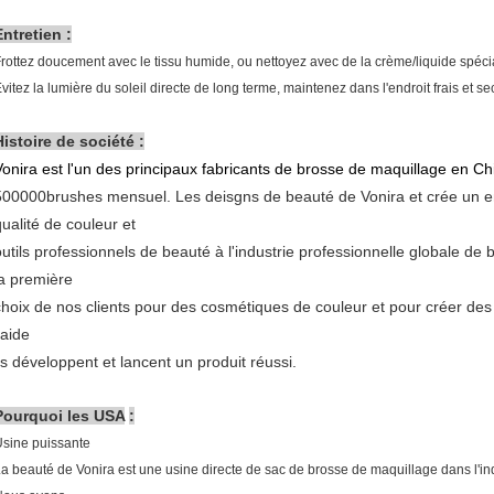
Entretien :
rottez doucement avec le tissu humide, ou nettoyez avec de la crème/liquide spéci
vitez la lumière du soleil directe de long terme, maintenez dans l'endroit frais et se
Histoire de société :
Vonira est l'un des principaux fabricants de brosse de maquillage en Ch
500000brushes mensuel. Les deisgns de beauté de Vonira et crée un en
qualité de couleur et
outils professionnels de beauté à l'industrie professionnelle globale de
la première
choix de nos clients pour des cosmétiques de couleur et pour créer des 
'aide
ils développent et lancent un produit réussi.
Pourquoi les USA
:
sine puissante
a beauté de Vonira est une usine directe de sac de brosse de maquillage dans l'i