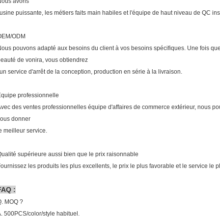
Nous avons
'usine puissante, les métiers faits main habiles et l'équipe de haut niveau de QC ins
OEM/ODM
ous pouvons adapté aux besoins du client à vos besoins spécifiques. Une fois q
eauté de vonira, vous obtiendrez
'un service d'arrêt de la conception, production en série à la livraison.
quipe professionnelle
vec des ventes professionnelles équipe d'affaires de commerce extérieur, nous p
vous donner
e meilleur service.
ualité supérieure aussi bien que le prix raisonnable
ournissez les produits les plus excellents, le prix le plus favorable et le service le pl
FAQ :
Q. MOQ ?
. 500PCS/color/style habituel.