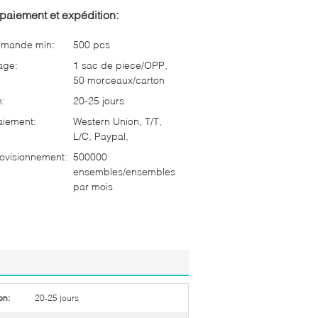
paiement et expédition:
mmande min:
500 pcs
age:
1 sac de piece/OPP,
50 morceaux/carton
n:
20-25 jours
aiement:
Western Union, T/T,
L/C, Paypal,
ovisionnement:
500000
ensembles/ensembles
par mois
on:
20-25 jours