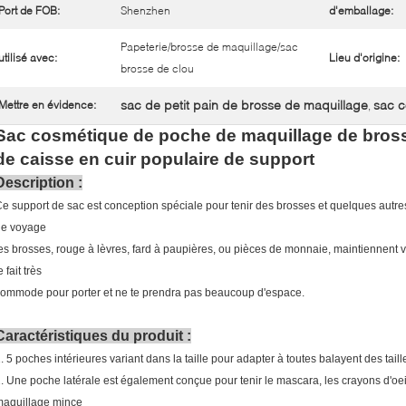
Port de FOB:
Shenzhen
d'emballage:
Papeterie/brosse de maquillage/sac
utilisé avec:
Lieu d'origine:
brosse de clou
sac de petit pain de brosse de maquillage
sac c
Mettre en évidence:
,
Sac cosmétique de poche de maquillage de brosse
de caisse en cuir populaire de support
Description :
e support de sac est conception spéciale pour tenir des brosses et quelques autr
de voyage
es brosses, rouge à lèvres, fard à paupières, ou pièces de monnaie, maintiennent vo
e fait très
ommode pour porter et ne te prendra pas beaucoup d'espace.
Caractéristiques du produit :
. 5 poches intérieures variant dans la taille pour adapter à toutes balayent des taill
. Une poche latérale est également conçue pour tenir le mascara, les crayons d'oeil,
maquillage mince