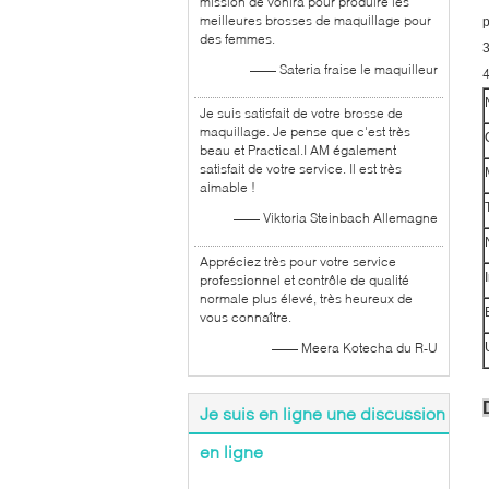
mission de vonira pour produire les
meilleures brosses de maquillage pour
p
des femmes.
3
—— Sateria fraise le maquilleur
Je suis satisfait de votre brosse de
maquillage. Je pense que c'est très
beau et Practical.I AM également
satisfait de votre service. Il est très
aimable !
—— Viktoria Steinbach Allemagne
Appréciez très pour votre service
professionnel et contrôle de qualité
normale plus élevé, très heureux de
vous connaître.
—— Meera Kotecha du R-U
Je suis en ligne une discussion
en ligne