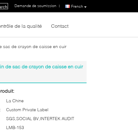
Demande de soumission
|
French
arch
ntrôle de la qualité
Contact
 sac de crayon de caisse en cuir
n de sac de crayon de caisse en cuir
roduit:
La Chine
:
Custom Private Label
SGS,SOCIAL BV,INTERTEK AUDIT
LMB-153