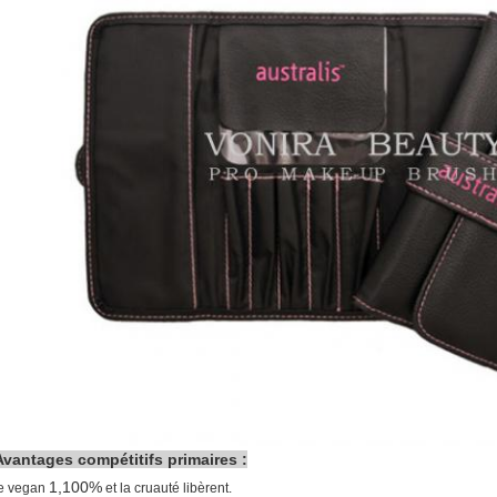
Avantages compétitifs primaires :
1,100%
le vegan
et la cruauté libèrent.