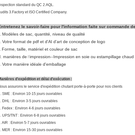
nspection standard du QC 2.AQL.
udits 3.Factory et ISO Certified Company.
Entretenez le savoir-faire pour l'information faite sur commande d
Modèles de sac, quantité, niveau de qualité
a.
Votre format de pdf et d'AI d'art de conception de logo
b.
Forme, taille, matériel et couleur de sac
.
d. manières de
impression--Impression en soie ou estampillage chaud
l'
Votre manière idéale d'emballage
e.
anières d'expédition et délai d'exécution :
ous assurons le service d'expédition chutant porte-à-porte pour nos clients
. SME : Environ 10-15 jours ouvrables
. DHL : Environ 3-5 jours ouvrables
. Fedex : Environ 4-6 jours ouvrables
. UPS/TNT : Environ 6-8 jours ouvrables
. AIR : Environ 5-7 jours ouvrables
. MER : Environ 15-30 jours ouvrables