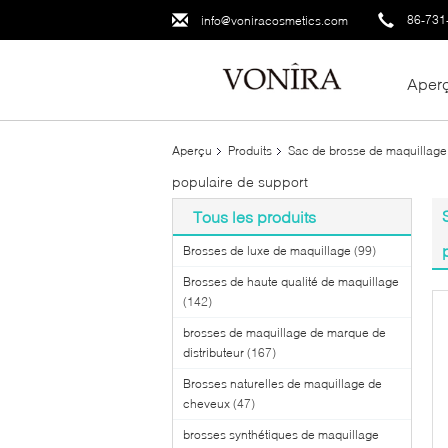
86-731
info@voniracosmetics.com
Aper
Aperçu
Produits
Sac de brosse de maquillage
populaire de support
Tous les produits
Brosses de luxe de maquillage
(99)
Brosses de haute qualité de maquillage
(142)
brosses de maquillage de marque de
distributeur
(167)
Brosses naturelles de maquillage de
cheveux
(47)
brosses synthétiques de maquillage