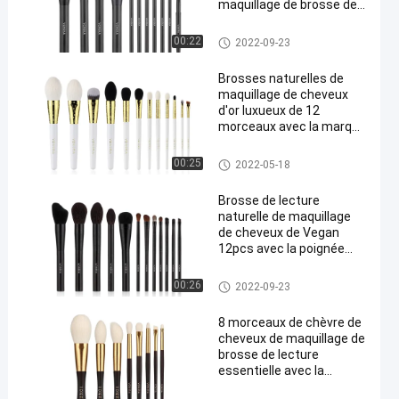
maquillage de brosse de
lecture d'ODM d'OEM
cosmétique
Brosses naturelles de maquill
00:22
2022-09-23
age de cheveux
Brosses naturelles de
maquillage de cheveux
d'or luxueux de 12
morceaux avec la marque
de distributeur
Brosses naturelles de maquill
00:25
2022-05-18
age de cheveux
Brosse de lecture
naturelle de maquillage
de cheveux de Vegan
12pcs avec la poignée
noire en métal de
tréfilage
Brosses naturelles de maquill
00:26
2022-09-23
age de cheveux
8 morceaux de chèvre de
cheveux de maquillage de
brosse de lecture
essentielle avec la
poignée en bois d'olive