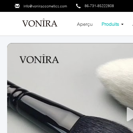
86-731-85222808
info@voniracosmetics.com
Aperçu
Produits