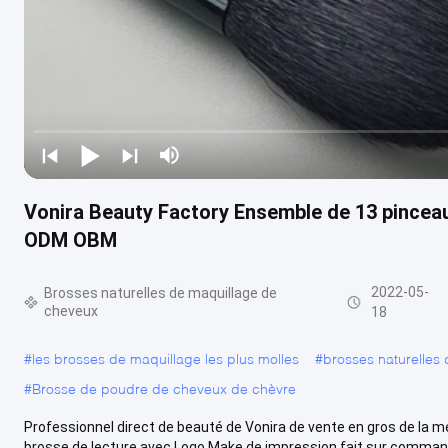
Vonira Beauty Factory Ensemble de 13 pincea
ODM OBM
2022-05-
Brosses naturelles de maquillage de
cheveux
18
#
les brosses de maquillage les plus molles
#
brosses naturelles 
#
Brosse de poudre de cheveux de chèvre
Professionnel direct de beauté de Vonira de vente en gros de la 
brosse de lecture avec Logo Make de impression fait sur command