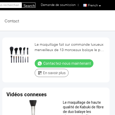
Demande de soumission
|
French
Search
Contact
Le maquillage fait sur commande luxueux
merveilleux de 13 morceaux balaye le poil
d'animal fait main
Contactez-nous maintenant
En savoir plus
Vidéos connexes
Le maquillage de haute
qualité de Kabuki de fibre
de duo balaye les