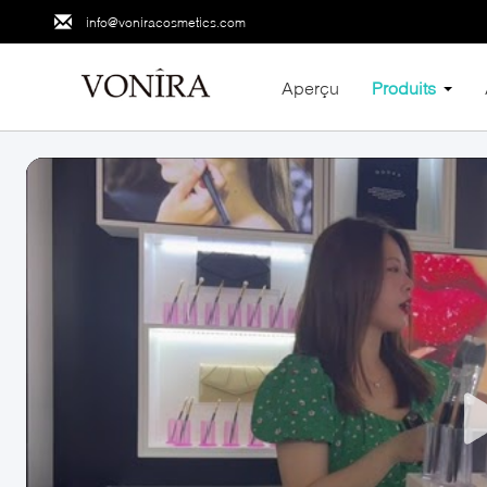
info@voniracosmetics.com
Aperçu
Produits