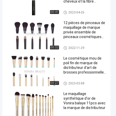
cheveux et la fibre
naturelle naturels de
chèvre
Brosses de haute qualité de m
00:41
2023-04-26
aquillage
12 pièces de pinceaux de
maquillage de marque
privée ensemble de
pinceaux cosmétiques
synthétiques manche en
bois
brosses de maquillage de mar
00:32
2022-11-29
que de distributeur
Le cosmétique mou de
poil fin de marque de
distributeur d'art de
brosses professionnelles
de maquillage balaye le
kit
brosses de maquillage de mar
00:27
2023-03-08
que de distributeur
Le maquillage
synthétique d'or de
Vonira balaye 11pcs avec
la marque de distributeur