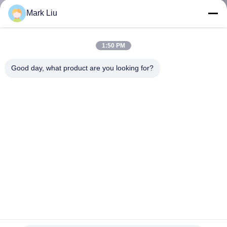
Mark Liu
CONTRÔLE
DE
1:50 PM
QUALITÉ
Good day, what product are you looking for?
PLAN
DU
SITE
PRIVACY
POLICY
Brosses synthétiques libres de maquillage de Vegan de Taklon
PBT de cruauté de Vonira
brosses synthétiques de maquillage
2022-03-16