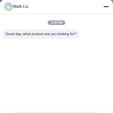
Mark Liu
CONTRÔLE
DE
3:08 PM
QUALITÉ
Good day, what product are you looking for?
PLAN
DU
SITE
PRIVACY
POLICY
Synthétique de la PORTÉE SVHC Qualited de GV 12
morceaux de Taklon de fibre d'oeil de maquillage de brosse
de lecture
brosses synthétiques de maquillage
2022-05-18