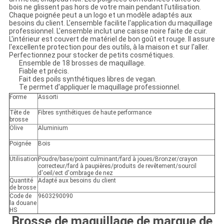
bois ne glissent pas hors de votre main pendant l'utilisation.
Chaque poignée peut a un logo et un modèle adaptés aux
besoins du client. L'ensemble facilite l'application du maquillage
professionnel. L'ensemble inclut une caisse noire faite de cuir.
L'intérieur est couvert de matériel de bon goût et rouge. Il assure
l'excellente protection pour des outils, à la maison et sur l'aller.
Perfectionnez pour stocker de petits cosmétiques.
Ensemble de 18 brosses de maquillage.
Fiable et précis.
Fait des poils synthétiques libres de vegan.
Te permet d'appliquer le maquillage professionnel.
Forme
Assorti
Tête de
Fibres synthétiques de haute performance
brosse
Olive
Aluminium
Poignée
Bois
Utilisation
Poudre/base/point culminant/fard à joues/Bronzer/crayon
correcteur/fard à paupières/produits de revêtement/sourcil
d'oeil/ect d'ombrage de nez
Quantité
Adapté aux besoins du client
de brosse
Code de
9603290090
la douane
HS
Brosse de maquillage de marque de