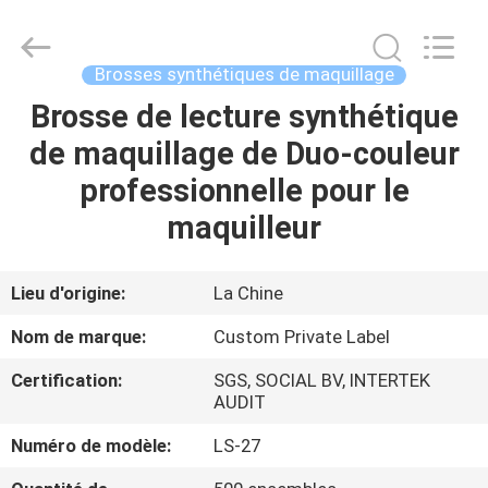
2026
Changsha
Chanmy
Cosmetics
Co.,
Brosses synthétiques de maquillage
Ltd.
All
Brosse de lecture synthétique
MAISON
Rights
Reserved.
de maquillage de Duo-couleur
PRODUITS
professionnelle pour le
maquilleur
AU
SUJET
Lieu d'origine:
La Chine
DE
Nom de marque:
Custom Private Label
NOUS
Certification:
SGS, SOCIAL BV, INTERTEK
AUDIT
VISITE
Numéro de modèle:
LS-27
D'USINE