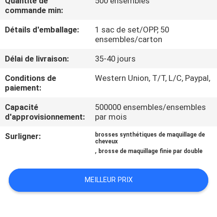
Quantité de
500 ensembles
commande min:
CONTRÔLE
Détails d'emballage:
1 sac de set/OPP, 50
DE
ensembles/carton
QUALITÉ
Délai de livraison:
35-40 jours
Conditions de
Western Union, T/T, L/C, Paypal,
PLAN
paiement:
DU
Capacité
500000 ensembles/ensembles
d'approvisionnement:
par mois
SITE
Surligner:
brosses synthétiques de maquillage de
cheveux
PRIVACY
,
brosse de maquillage finie par double
POLICY
MEILLEUR PRIX