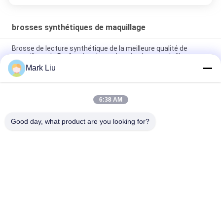
brosses synthétiques de maquillage
Brosse de lecture synthétique de la meilleure qualité de
maquillage de Prefessional avec la poignée rouge brillante
Mark Liu
Le maquillage synthétique naturel étonnant de cheveux de
précision balaye les outils complets de beauté
6:38 AM
De luxe synthétique de brosse de lecture 15 support de
brosse exclusif de maquillage de maquillage de morceau
Good day, what product are you looking for?
Catégories populaires
Tous
Brosses De Luxe De 
Brosses De Haute 
Maquillage
Qualité De 
Maquillage
Brosses De 
Brosses Naturelles 
Maquillage De 
De Maquillage De 
Marque De 
Cheveux