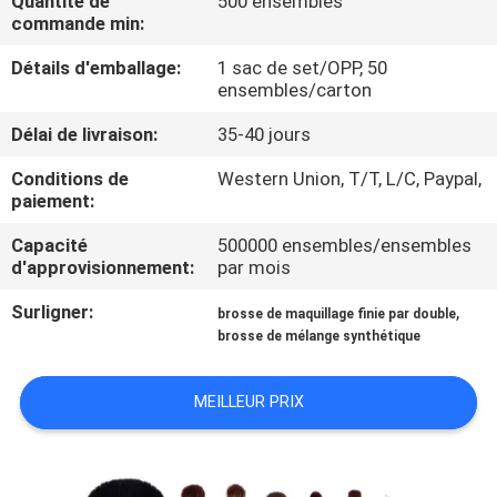
Quantité de
500 ensembles
commande min:
CONTRÔLE
Détails d'emballage:
1 sac de set/OPP, 50
DE
ensembles/carton
QUALITÉ
Délai de livraison:
35-40 jours
Conditions de
Western Union, T/T, L/C, Paypal,
PLAN
paiement:
DU
Capacité
500000 ensembles/ensembles
d'approvisionnement:
par mois
SITE
Surligner:
,
brosse de maquillage finie par double
brosse de mélange synthétique
PRIVACY
POLICY
MEILLEUR PRIX