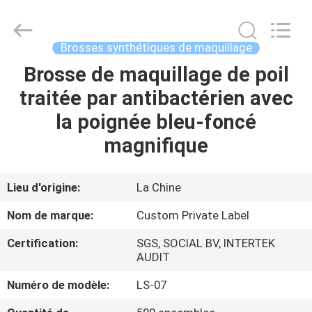
2026
Changsha
Chanmy
Cosmetics
Co.,
Brosses synthétiques de maquillage
Ltd.
All
Brosse de maquillage de poil
MAISON
Rights
Reserved.
traitée par antibactérien avec
PRODUITS
la poignée bleu-foncé
magnifique
AU
SUJET
Lieu d'origine:
La Chine
DE
Nom de marque:
Custom Private Label
NOUS
Certification:
SGS, SOCIAL BV, INTERTEK
AUDIT
VISITE
Numéro de modèle:
LS-07
D'USINE