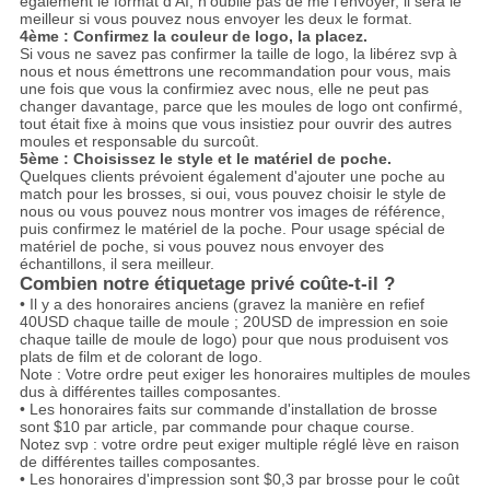
également le format d'AI, n'oublie pas de me l'envoyer, il sera le
meilleur si vous pouvez nous envoyer les deux le format.
4ème : Confirmez la couleur de logo, la placez.
Si vous ne savez pas confirmer la taille de logo, la libérez svp à
nous et nous émettrons une recommandation pour vous, mais
une fois que vous la confirmiez avec nous, elle ne peut pas
changer davantage, parce que les moules de logo ont confirmé,
tout était fixe à moins que vous insistiez pour ouvrir des autres
moules et responsable du surcoût.
5ème : Choisissez le style et le matériel de poche.
Quelques clients prévoient également d'ajouter une poche au
match pour les brosses, si oui, vous pouvez choisir le style de
nous ou vous pouvez nous montrer vos images de référence,
puis confirmez le matériel de la poche. Pour usage spécial de
matériel de poche, si vous pouvez nous envoyer des
échantillons, il sera meilleur.
Combien notre étiquetage privé coûte-t-il ?
• Il y a des honoraires anciens (gravez la manière en refief
40USD chaque taille de moule ; 20USD de impression en soie
chaque taille de moule de logo) pour que nous produisent vos
plats de film et de colorant de logo.
Note : Votre ordre peut exiger les honoraires multiples de moules
dus à différentes tailles composantes.
• Les honoraires faits sur commande d'installation de brosse
sont $10 par article, par commande pour chaque course.
Notez svp : votre ordre peut exiger multiple réglé lève en raison
de différentes tailles composantes.
• Les honoraires d'impression sont $0,3 par brosse pour le coût