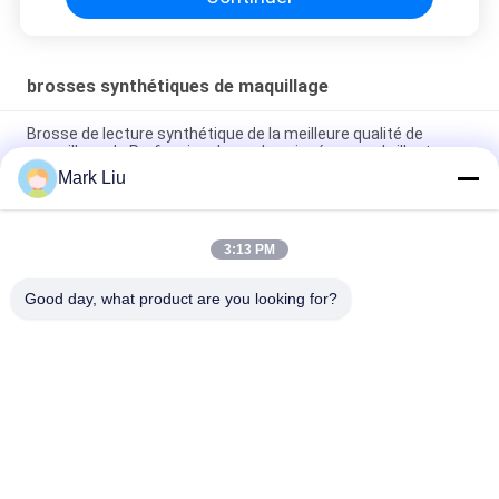
brosses synthétiques de maquillage
Brosse de lecture synthétique de la meilleure qualité de
maquillage de Prefessional avec la poignée rouge brillante
Mark Liu
Le maquillage synthétique naturel étonnant de cheveux de
précision balaye les outils complets de beauté
3:13 PM
De luxe synthétique de brosse de lecture 15 support de
brosse exclusif de maquillage de maquillage de morceau
Good day, what product are you looking for?
Catégories populaires
Tous
Brosses De Luxe De 
Brosses De Haute 
Maquillage
Qualité De 
Maquillage
Brosses De 
Brosses Naturelles 
Maquillage De 
De Maquillage De 