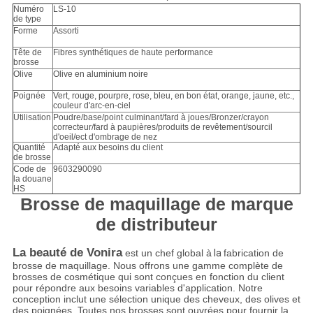
Numéro
LS-10
de type
Forme
Assorti
Tête de
Fibres synthétiques de haute performance
brosse
Olive
Olive en aluminium noire
Poignée
Vert, rouge, pourpre, rose, bleu, en bon état, orange, jaune, etc.,
couleur d'arc-en-ciel
Utilisation
Poudre/base/point culminant/fard à joues/Bronzer/crayon
correcteur/fard à paupières/produits de revêtement/sourcil
d'oeil/ect d'ombrage de nez
Quantité
Adapté aux besoins du client
de brosse
Code de
9603290090
la douane
HS
Brosse de maquillage de marque
de distributeur
La beauté de Vonira
est un chef global à
la
fabrication de
brosse de maquillage. Nous offrons une gamme complète de
brosses de cosmétique qui sont conçues en fonction du client
pour répondre aux besoins variables d'application. Notre
conception inclut une sélection unique des cheveux, des olives et
des poignées. Toutes nos brosses sont ouvrées pour fournir la