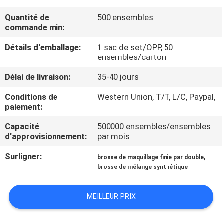
Quantité de
500 ensembles
CONTRÔLE
commande min:
DE
Détails d'emballage:
1 sac de set/OPP, 50
QUALITÉ
ensembles/carton
Délai de livraison:
35-40 jours
PLAN
Conditions de
Western Union, T/T, L/C, Paypal,
DU
paiement:
SITE
Capacité
500000 ensembles/ensembles
d'approvisionnement:
par mois
PRIVACY
Surligner:
,
brosse de maquillage finie par double
brosse de mélange synthétique
POLICY
MEILLEUR PRIX