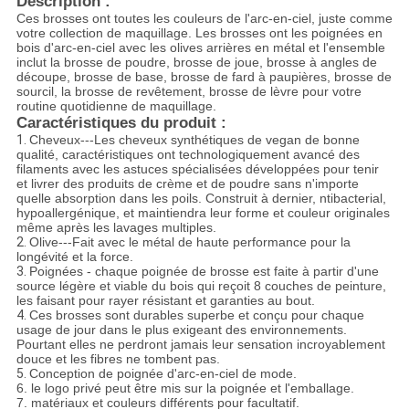
Description :
Ces brosses ont toutes les couleurs de l'arc-en-ciel, juste comme
votre collection de maquillage. Les brosses ont les poignées en
bois d'arc-en-ciel avec les olives arrières en métal et l'ensemble
inclut la brosse de poudre, brosse de joue, brosse à angles de
découpe, brosse de base, brosse de fard à paupières, brosse de
sourcil, la brosse de revêtement, brosse de lèvre pour votre
routine quotidienne de maquillage.
Caractéristiques du produit :
1.
Cheveux---Les cheveux synthétiques de vegan de bonne
qualité, caractéristiques ont technologiquement avancé des
filaments avec les astuces spécialisées développées pour tenir
et livrer des produits de crème et de poudre sans n'importe
quelle absorption dans les poils. Construit à dernier, ntibacterial,
hypoallergénique, et maintiendra leur forme et couleur originales
même après les lavages multiples.
2.
Olive---Fait avec le métal de haute performance pour la
longévité et la force.
3.
Poignées - chaque poignée de brosse est faite à partir d'une
source légère et viable du bois qui reçoit 8 couches de peinture,
les faisant pour rayer résistant et garanties au bout.
4.
Ces brosses sont durables superbe et conçu pour chaque
usage de jour dans le plus exigeant des environnements.
Pourtant elles ne perdront jamais leur sensation incroyablement
douce et les fibres ne tombent pas.
5.
Conception de poignée d'arc-en-ciel de mode.
6. le logo privé peut être mis sur la poignée et l'emballage
.
7. matériaux et couleurs différents pour facultatif.