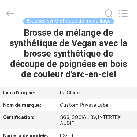
2026
Changsha
Chanmy
Cosmetics
Co.,
Brosses synthétiques de maquillage
Ltd.
All
Brosse de mélange de
MAISON
Rights
Reserved.
synthétique de Vegan avec la
PRODUITS
brosse synthétique de
découpe de poignées en bois
AU
de couleur d'arc-en-ciel
SUJET
DE
Lieu d'origine:
La Chine
NOUS
Nom de marque:
Custom Private Label
Certification:
SGS, SOCIAL BV, INTERTEK
VISITE
AUDIT
D'USINE
Numéro de modèle:
LS-10