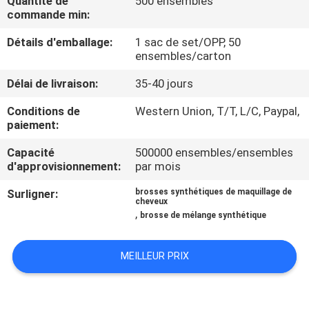
Quantité de
500 ensembles
commande min:
CONTRÔLE
Détails d'emballage:
1 sac de set/OPP, 50
DE
ensembles/carton
QUALITÉ
Délai de livraison:
35-40 jours
Conditions de
Western Union, T/T, L/C, Paypal,
PLAN
paiement:
DU
Capacité
500000 ensembles/ensembles
d'approvisionnement:
par mois
SITE
Surligner:
brosses synthétiques de maquillage de
cheveux
PRIVACY
,
brosse de mélange synthétique
POLICY
MEILLEUR PRIX