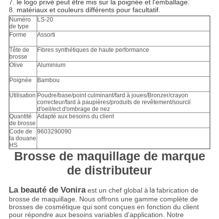
7.
le logo privé peut être mis sur la poignée et l'emballage.
8.
matériaux et couleurs différents pour facultatif.
Numéro
LS-20
de type
Forme
Assorti
Tête de
Fibres synthétiques de haute performance
brosse
Olive
Aluminium
Poignée
Bambou
Utilisation
Poudre/base/point culminant/fard à joues/Bronzer/crayon
correcteur/fard à paupières/produits de revêtement/sourcil
d'oeil/ect d'ombrage de nez
Quantité
Adapté aux besoins du client
de brosse
Code de
9603290090
la douane
HS
Brosse de maquillage de marque
de distributeur
La beauté de Vonira
est un chef global à
la
fabrication de
brosse de maquillage. Nous offrons une gamme complète de
brosses de cosmétique qui sont conçues en fonction du client
pour répondre aux besoins variables d'application. Notre