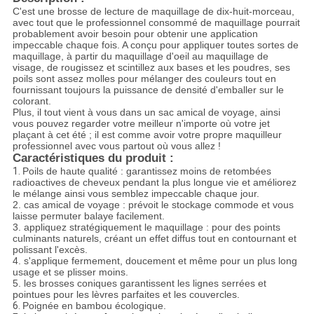
C'est une brosse de lecture de maquillage de dix-huit-morceau,
avec tout que le professionnel consommé de maquillage pourrait
probablement avoir besoin pour obtenir une application
impeccable chaque fois. A conçu pour appliquer toutes sortes de
maquillage, à partir du maquillage d'oeil au maquillage de
visage, de rougissez et scintillez aux bases et les poudres, ses
poils sont assez molles pour mélanger des couleurs tout en
fournissant toujours la puissance de densité d'emballer sur le
colorant.
Plus, il tout vient à vous dans un sac amical de voyage, ainsi
vous pouvez regarder votre meilleur n'importe où votre jet
plaçant à cet été ; il est comme avoir votre propre maquilleur
professionnel avec vous partout où vous allez !
Caractéristiques du produit :
1.
Poils de haute qualité : garantissez moins de retombées
radioactives de cheveux pendant la plus longue vie et améliorez
le mélange ainsi vous semblez impeccable chaque jour.
2. cas amical de voyage : prévoit le stockage commode et vous
laisse permuter balaye facilement.
3. appliquez stratégiquement le maquillage : pour des points
culminants naturels, créant un effet diffus tout en contournant et
polissant l'excès.
4. s'applique fermement, doucement et même pour un plus long
usage et se plisser moins.
5. les brosses coniques garantissent les lignes serrées et
pointues pour les lèvres parfaites et les couvercles.
6.
Poignée en bambou écologique.