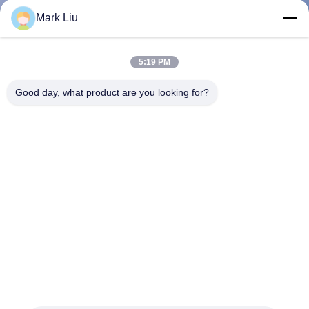
Mark Liu
CONTRÔLE
DE
5:19 PM
QUALITÉ
Good day, what product are you looking for?
PLAN
DU
SITE
PRIVACY
POLICY
Mélange de mise en mémoire tampon impeccable synthétique
de brosse de cache-cernes ronde faite sur commande de
marque de distributeur
Différentes brosses de maquillage
2022-11-29