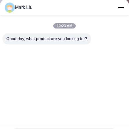
Mark Liu
CONTRÔLE
DE
10:23 AM
QUALITÉ
Good day, what product are you looking for?
PLAN
DU
SITE
PRIVACY
POLICY
OEM synthétique de brosse de lecture de maquillage de plein
Vegan final pour des professionnels
Collection de brosse de maquillage
2022-05-18