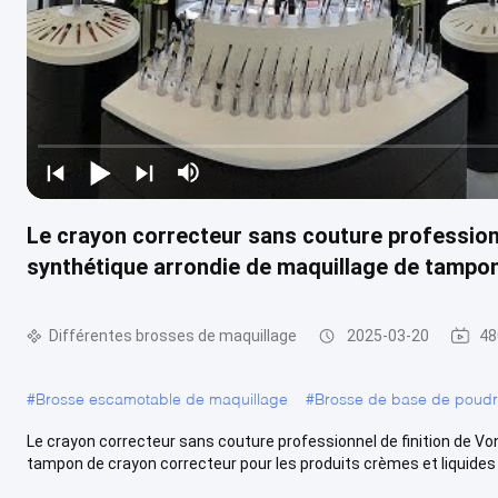
Le crayon correcteur sans couture professionn
synthétique arrondie de maquillage de tampon 
Différentes brosses de maquillage
2025-03-20
48
#
Brosse escamotable de maquillage
#
Brosse de base de poud
Le crayon correcteur sans couture professionnel de finition de Vo
tampon de crayon correcteur pour les produits crèmes et liquides 