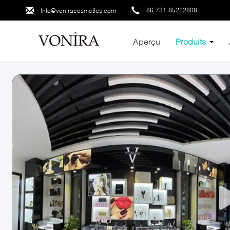
86-731-85222808
info@voniracosmetics.com
Aperçu
Produits