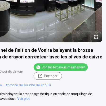
el de finition de Vonira balayent la brosse
de crayon correcteur avec les olives de cuivre
Contactez-nous maintenant
0 points de vue
Partager
re
#
brosse de poudre de kabuki
nira balayent la brosse synthétique arrondie de maquillage de
avec des...
Voir plus