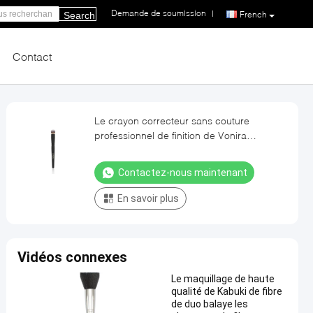
Demande de soumission
|
French
Search
Contact
Le crayon correcteur sans couture
professionnel de finition de Vonira
balayent la brosse synthétique arrondie de
maquillage de tampon de crayon
Contactez-nous maintenant
correcteur avec les olives de cuivre
En savoir plus
Vidéos connexes
Le maquillage de haute
qualité de Kabuki de fibre
de duo balaye les