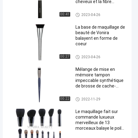
cheveux et la fibre
naturelle naturels de
chèvre
Brosses de haute qualité de m
00:41
2023-04-26
aquillage
La base de maquillage de
beauté de Vonira
balayent en forme de
coeur
Différentes brosses de maquill
00:27
2023-04-26
age
Mélange de mise en
mémoire tampon
impeccable synthétique
de brosse de cache-
cernes ronde faite sur
commande de marque de
Différentes brosses de maquill
00:22
2022-11-29
distributeur
age
Le maquillage fait sur
commande luxueux
merveilleux de 13
morceaux balaye le poil
d'animal fait main